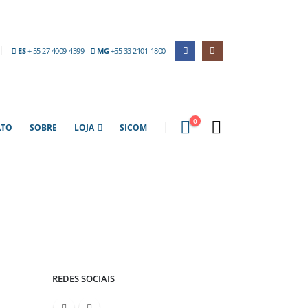
ES
+ 55 27 4009-4399
MG
+55 33 2101-1800
0
ATO
SOBRE
LOJA
SICOM
REDES SOCIAIS