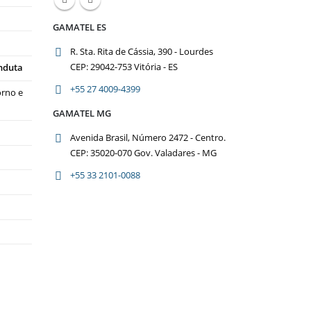
GAMATEL ES
R. Sta. Rita de Cássia, 390 - Lourdes
CEP: 29042-753 Vitória - ES
onduta
+55 27 4009-4399
orno e
GAMATEL MG
Avenida Brasil, Número 2472 - Centro.
CEP: 35020-070 Gov. Valadares - MG
+55 33 2101-0088