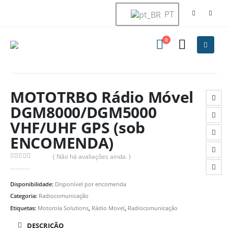
PT
0
MOTOTRBO Rádio Móvel
DGM8000/DGM5000
VHF/UHF GPS (sob
ENCOMENDA)
( Não há avaliações ainda. )
0
de 5
Disponibilidade:
Disponível por encomenda
Categoria:
Radiocomunicação
Etiquetas:
Motorola Solutions
,
Rádio Movel
,
Radiocomunicação
DESCRIÇÃO